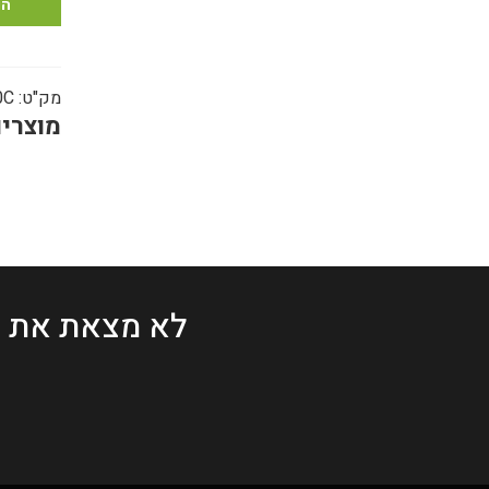
בק
הו
ייח
מק"ט:
0C
מוצרים
לא מצאת את 