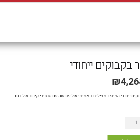
משלוח אקספרס עד 4 ימי עסקים!
 בקבוקים ייחודי
₪
4,26
קים ייחודי המיוצר מצילינדר אמיתי של פורשה עם סנפירי קירור של דגם
ות
רר