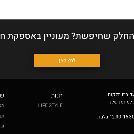
החלק שחיפשת?
מעוניין באספקת חל
לחץ כאן
ד בית הלקוח.
חנות
שי
 למחסן שלנו
LIFE STYLE
מצ
תנ
שא