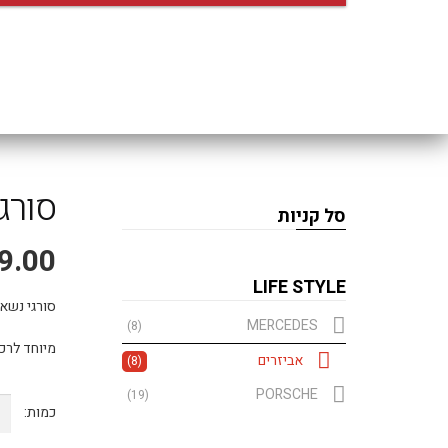
סורג
סל קניות
9.00
LIFE STYLE
סורגי נשא
MERCEDES
(8)
מיוחד לרכ
אביזרים
(8)
PORSCHE
(19)
כמ
של
סור