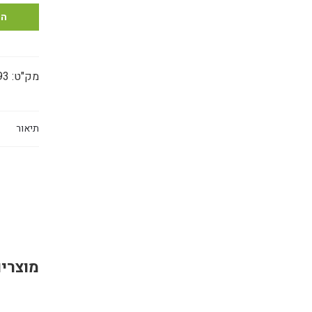
נש
הו
בס
מר
מק"ט:
93
תיאור
מוצרים