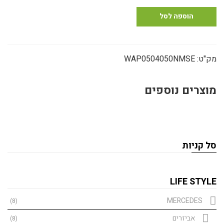
סט
כוסות
הוספה לסל
אספרסו
-
מהדורה
מק"ט:
WAP0504050NMSE
מוגבלת
מוצרים נוספים
סל קניות
LIFE STYLE
MERCEDES
(8)
אביזרים
(8)