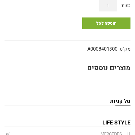
כמות
של
קופסת
אחסון
הוספה לסל
לגג
הרכב
מרצדס
מק"ט:
A0008401300
מוצרים נוספים
סל קניות
LIFE STYLE
MERCEDES
(8)