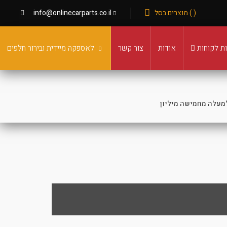
( ) מוצרים בסל
info@onlinecarparts.co.il
ת לקוחות
אודות
צור קשר
לאספקה מיידית ובירור חלפים
מעלה מחמישה מיליון