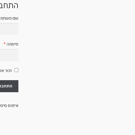
התחבר
שם משתמש 
חו
סיסמה
*
זכור או
התחבר
איפוס סיס