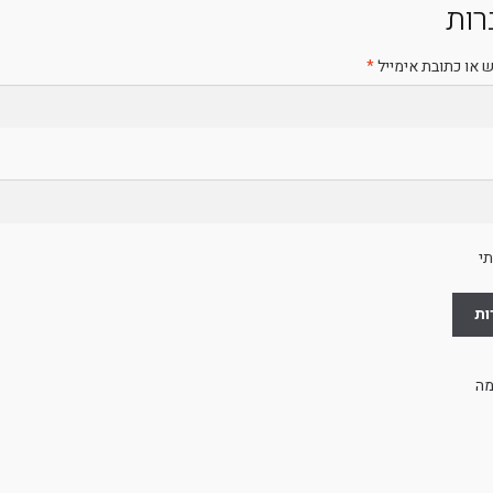
ות
חובה
או כתובת אימייל
*
בה
תי
ות
מה