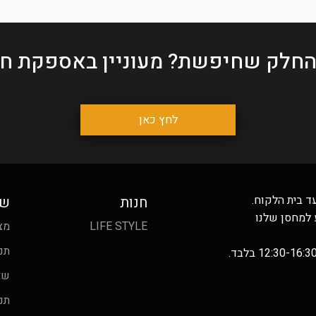
החלק שחיפשת?
מעוניין באספקת חל
לחץ כאן
ד בית הלקוח.
חנות
שי
 למחסן שלנו
LIFE STYLE
מצ
תנ
שא
תנ