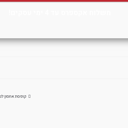
משלוח אקספרס עד 4 ימי עסקים!
הפוסט
קופסת אחסון לג
הקודם: