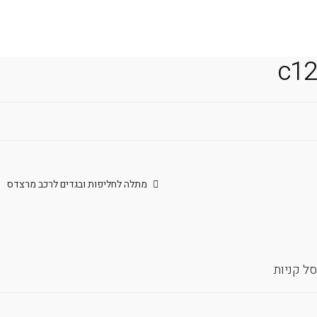
משלוח אקספרס עד 4 ימי עסקים!
c12
יווט
הפוסט
מתלה לחליפות ובגדים לרכב מרצדס
הקודם:
סל קניות