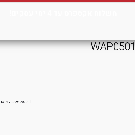
משלוח אקספרס עד 4 ימי עסקים!
WAP050
הפוסט
כסא ישיבה מוטו
הקודם: