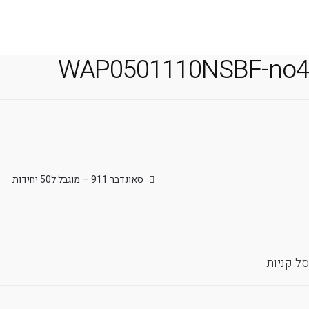
משלוח אקספרס עד 4 ימי עסקים!
WAP0501110NSBF-no4
יווט
הפוסט
סאונדבר 911 – מוגבל ל50 יחידות
הקודם:
סל קניות