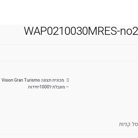
משלוח אקספרס עד 4 ימי עסקים!
WAP0210030MRES-no2
יווט
הפוסט
מכונית תצוגה Vision Gran Turismo
הקודם:
– מוגבלת ל1000יחידות
סל קניות