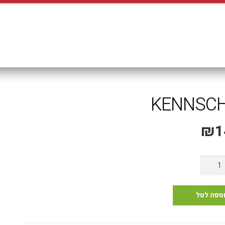
משלוח אקספרס עד 4 ימי עסקים!
KENNSCH
₪
1
ות
KENNSCHI
ספה לסל