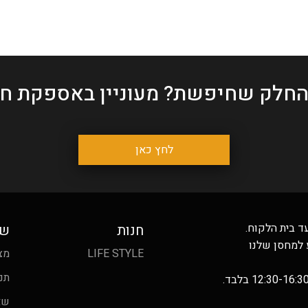
החלק שחיפשת?
מעוניין באספקת חל
לחץ כאן
ד בית הלקוח.
חנות
שי
 למחסן שלנו
LIFE STYLE
מצ
תנ
שא