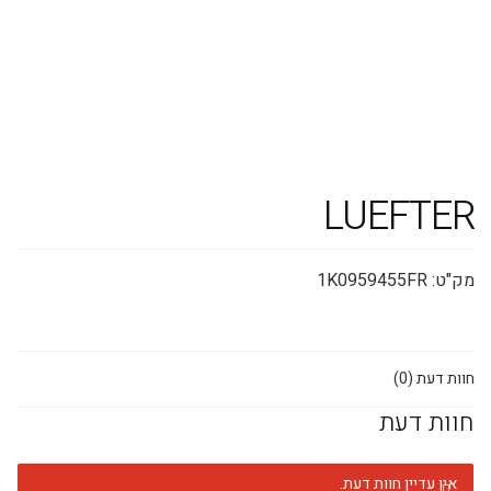
משלוח אקספרס עד 4 ימי עסקים!
LUEFTER
מק"ט:
1K0959455FR
חוות דעת (0)
חוות דעת
אין עדיין חוות דעת.