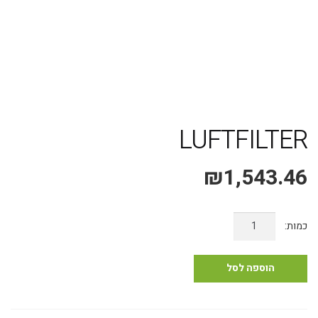
משלוח אקספרס עד 4 ימי עסקים!
LUFTFILTER
₪
1,543.46
כמות
של
LUFTFILTER
הוספה לסל